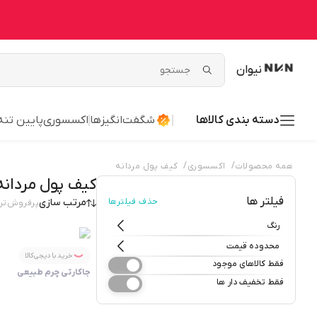
نیوان
دسته بندی کالاها
شگفت‌انگیزها
اکسسوری
پایین تنه
/
/
همه محصولات
اکسسوری
کیف پول مردانه
کیف پول مردانه
فیلتر ها
حذف فیلترها
مرتب سازی
پرفروش‌تر
رنگ
محدوده قیمت
خرید با دیجی‌کالا
فقط کالاهای موجود
جاکارتی چرم طبیعی
فقط تخفیف دار ها