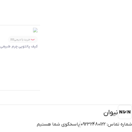
خرید با دیجی‌کالا
کیف پالتویی چرم طبیعی ک
نیوان
شماره تماس:
09232480122
پاسخگوی شما هستیم