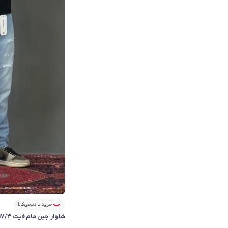
خرید با دیجی‌کالا
شلوار جین مام فیت 117/3