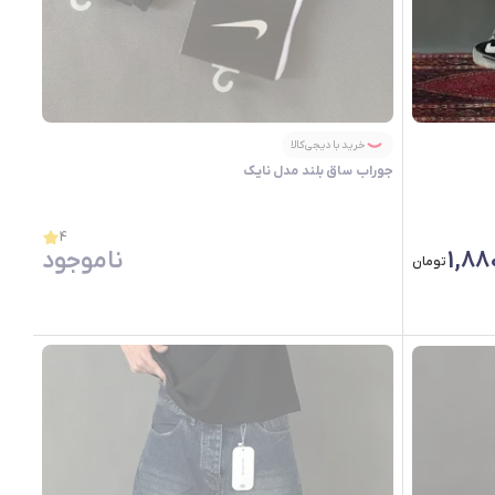
خرید با دیجی‌کالا
جوراب ساق بلند مدل نایـک
4
1,88
ناموجود
تومان