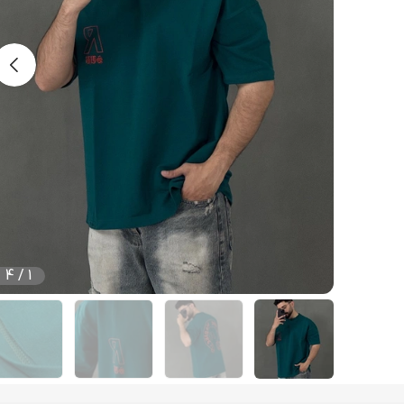
4
/
1