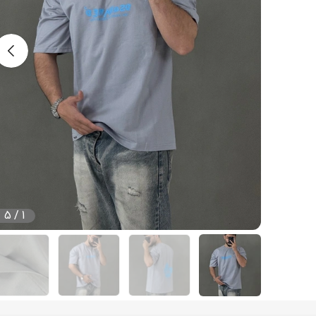
5
/
1