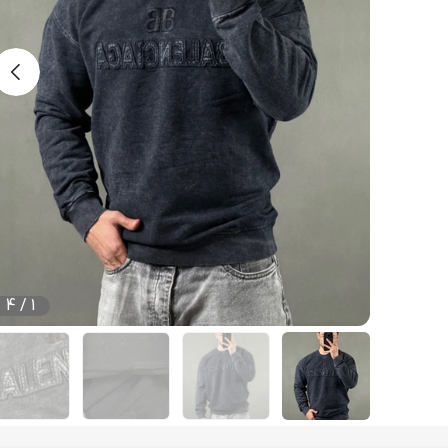
4
/
1