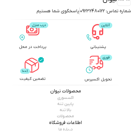
شماره تماس:
09232480122
پاسخگوی شما هستیم
پشتیبانی
پرداخت در محل
تضمین کیفیت
تحویل اکسپرس
محصولات
نیوان
اکسسوری
پایین تنه
بالا تنه
محصولات
اطلاعات فروشگاه
درباره ما