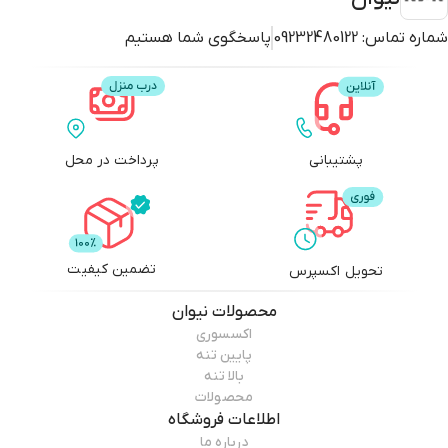
شماره تماس:
09232480122
پاسخگوی شما هستیم
پشتیبانی
پرداخت در محل
تضمین کیفیت
تحویل اکسپرس
محصولات
نیوان
اکسسوری
پایین تنه
بالا تنه
محصولات
اطلاعات فروشگاه
درباره ما