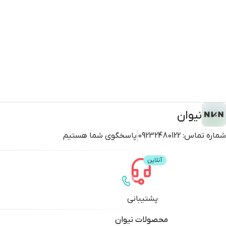
نیوان
شماره تماس:
09232480122
پاسخگوی شما هستیم
پشتیبانی
محصولات
نیوان