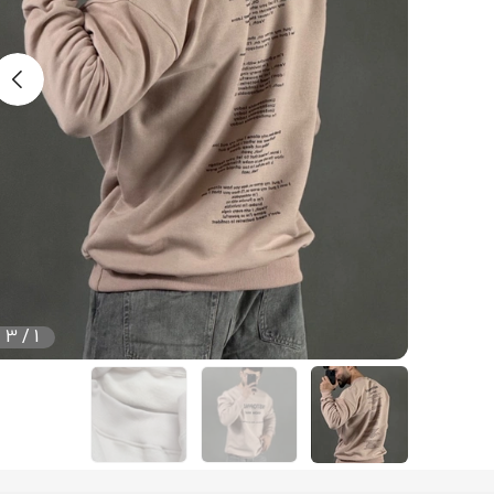
3
/
1