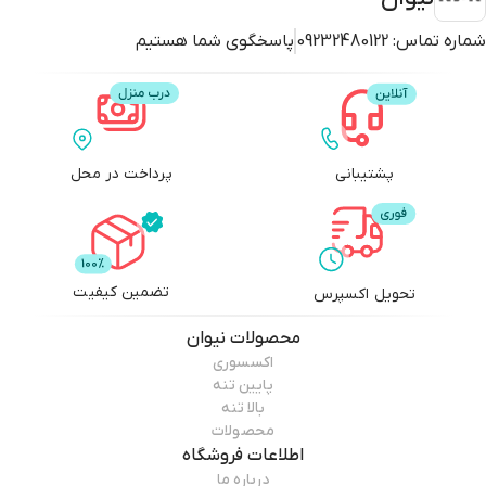
شماره تماس:
09232480122
پاسخگوی شما هستیم
پشتیبانی
پرداخت در محل
تضمین کیفیت
تحویل اکسپرس
محصولات
نیوان
اکسسوری
پایین تنه
بالا تنه
محصولات
اطلاعات فروشگاه
درباره ما