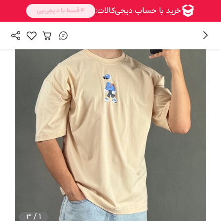
/
/
همه محصولات
بالا تنه
تی شرت مردانه
3
/
1