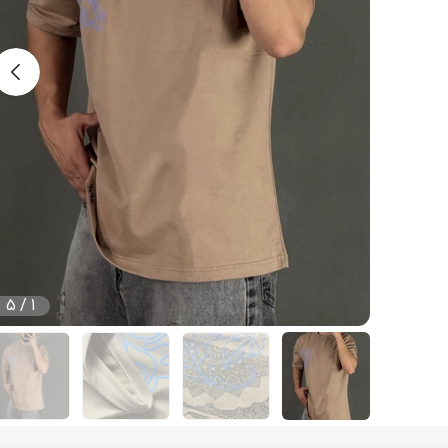
5
/
1