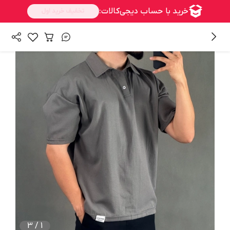
/
/
همه محصولات
بالا تنه
تی شرت مردانه
3
/
1